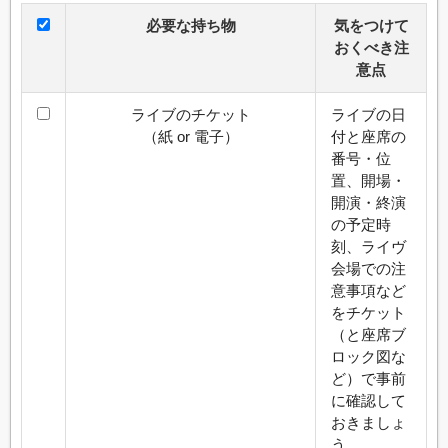
必要な持ち物
気をつけて
おくべき注
意点
ライブのチケット
ライブの日
（紙 or 電子）
付と座席の
番号・位
置、開場・
開演・終演
の予定時
刻、ライヴ
会場での注
意事項など
をチケット
（と座席ブ
ロック図な
ど）で事前
に確認して
おきましょ
う。