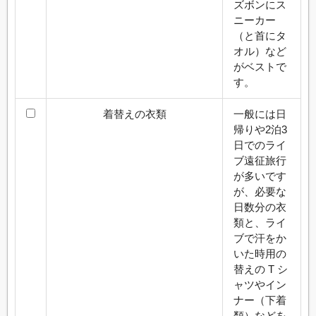
ズボンにス
ニーカー
（と首にタ
オル）など
がベストで
す。
着替えの衣類
一般には日
帰りや2泊3
日でのライ
ブ遠征旅行
が多いです
が、必要な
日数分の衣
類と、ライ
ブで汗をか
いた時用の
替えの T シ
ャツやイン
ナー（下着
類）などを