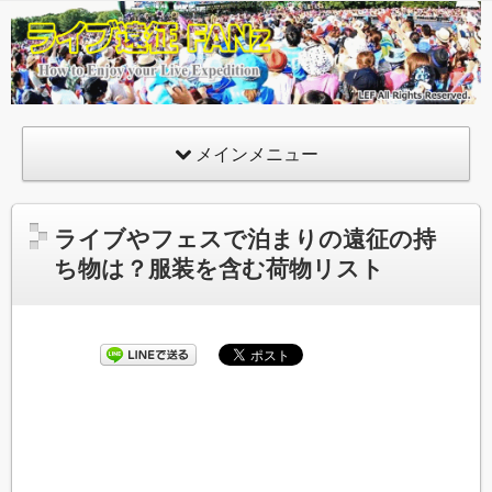
ライ
ブ遠
征
FANz
メインメニュー
ライブやフェスで泊まりの遠征の持
ち物は？服装を含む荷物リスト