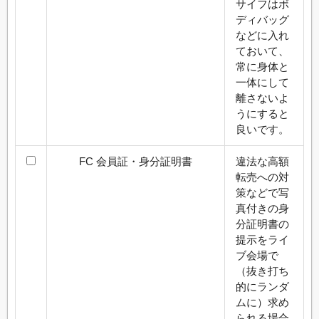
サイフはボ
ディバッグ
などに入れ
ておいて、
常に身体と
一体にして
離さないよ
うにすると
良いです。
FC 会員証・身分証明書
違法な高額
転売への対
策などで写
真付きの身
分証明書の
提示をライ
ブ会場で
（抜き打ち
的にランダ
ムに）求め
られる場合