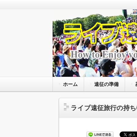
通年で国内外のライブ会場で様々
を観る為にライヴの遠征旅行をし
ライブ遠征 FANz
と服装にマナー等の準備の方法と
ホーム
遠征の準備
ライブ遠征旅行の持ち