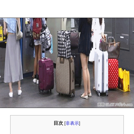
目次
[
非表示
]