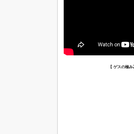
【 ゲスの極み乙女