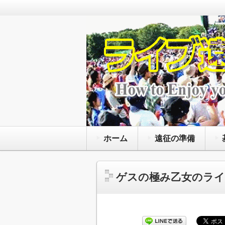
通年で国内外のライブ会場で様々
を観る為にライヴの遠征旅行をし
ライブ遠征 FANz
と服装にマナー等の準備の方法と
ホーム
遠征の準備
ゲスの極み乙女のライ