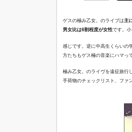
ゲスの極み乙女。のライブは
主
男女比は6割程度が女性
です。小
感じです。逆に中高生くらいの学
方たちもゲス極の音楽にハマっ
極み乙女。のライヴを遠征旅行
手荷物のチェックリスト、ファ