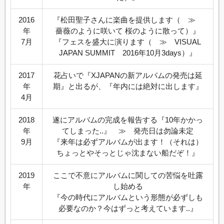
2016
『松田聖子さんに楽曲を提供します（ ≫
年
薔薇のように咲いて 桜のように散って）』
7月
『フェスを盛大に演ります（ ≫ VISUAL
JAPAN SUMMIT 2016年10月3days）』
2017
花占いで『XJAPANの新アルバムの発売は延
年
期』と出るが、『年内には絶対に出します』
4月
2018
遂にアルバムの完成を報告する『10年かかっ
年
てしまった..』 ≫ 発売日は勿論未定
9月
『来年は必ずアルバムが出ます！（それは）
ちょっとやそっとじゃ沈まない船だぞ！』
2019
ここで不意にアルバムに関しての苦悩を吐露
年
し始める
『今の時代にアルバムという形態が必ずしも
必要なのか？今はずっと考えています..』