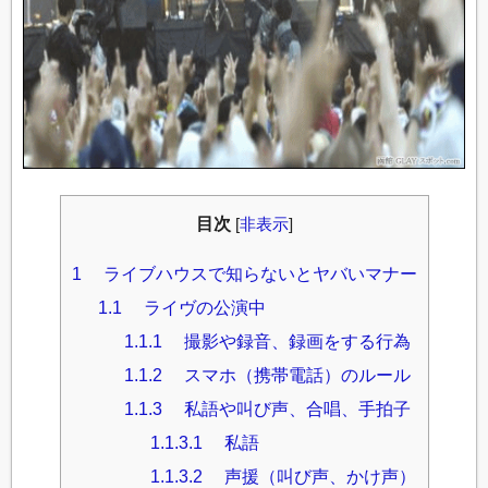
目次
[
非表示
]
1
ライブハウスで知らないとヤバいマナー
1.1
ライヴの公演中
1.1.1
撮影や録音、録画をする行為
1.1.2
スマホ（携帯電話）のルール
1.1.3
私語や叫び声、合唱、手拍子
1.1.3.1
私語
1.1.3.2
声援（叫び声、かけ声）