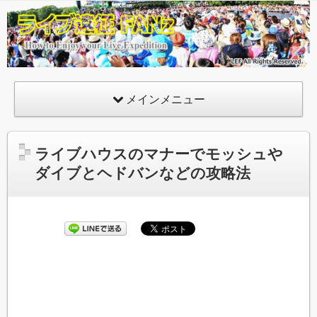
ライ
ブ遠
征
FANz
メインメニュー
ライブハウスのマナーでモッシュや
ダイブとヘドバンなどの攻略法