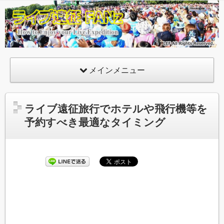
ライ
ブ遠
征
FANz
メインメニュー
ライブ遠征旅行でホテルや飛行機等を
予約すべき最適なタイミング