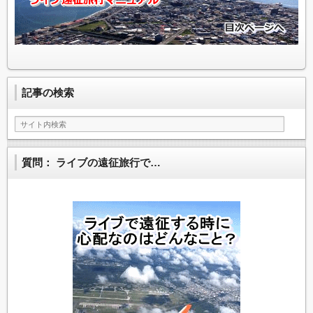
黒田隼之介（sumika）
高橋幸宏（YMO）
記事の検索
aki（Laputa）
質問： ライブの遠征旅行で…
NAOKI（Lip Cream・GASTUNK）
Kami（MALICE MIZER）
白田一秀（PRESENCE・GRAND SLAM）