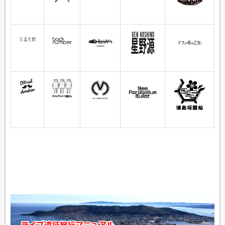
SNAKE ON THE BEACH・THE GOLDEN WET
FINGERS）
HIDE（XJAPAN・X・横須賀サーベルタイガー）
大佑（蜉蝣・the studs・大佑と黒の隠者達）
ISSAY（DER ZIBET）
桑原康伸（ガガガSP）
YOU（DEAD END）