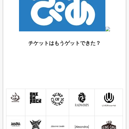
くぅ（村上蔵馬）（NEE）
Jasmine You（Versailles）
KAN
チケットはもうゲットできた？
森岡賢（SOFT BALLET・minus(-)）
新美俊宏（BOWWOW）
チバユウスケ（The Birthday・THEE MICHELLE
GUN ELEPHANT・ROSSO・RAVEN・THE MIDWEST
VIKINGS・Midnight Bankrobbers・Star Casino・