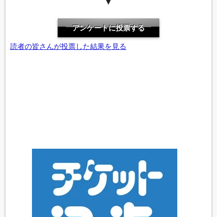
櫻井敦司（桜井敦司・ATSUSHI）（BUCK-TICK・
SCHWEIN・THE MORTAL）
読者の皆さんが投票した結果を見る
TENN（ET-KING）
西村智彦（SING LIKE TALKING）
谷村新司（アリス）
HEATH（PARANOIA・media youth・X・XJAPAN）