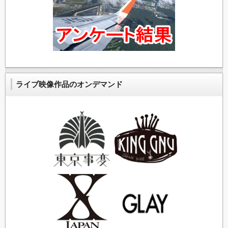
坂本龍一（YMO）
TAIJI（X・LOUDNESS・D.T.R）
アベフトシ（THEE MICHELLE GUN ELEPHANT）
ライブ映像作品のオンデマンド
HSU（Suchmos）
華月（Raphael）