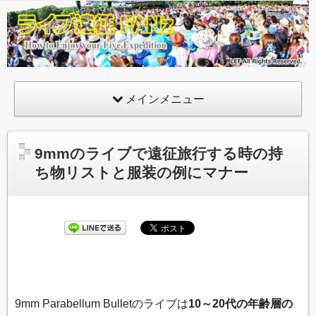
ライ
ブ遠
征
FANz
メインメニュー
9mmのライブで遠征旅行する時の持
ち物リストと服装の例にマナー
9mm Parabellum Bulletのライブは
10～20代の年齢層の