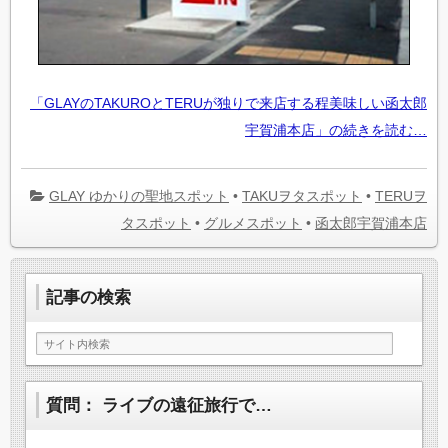
「GLAYのTAKUROとTERUが独りで来店する程美味しい函太郎
宇賀浦本店」の続きを読む…
GLAY ゆかりの聖地スポット
•
TAKUヲタスポット
•
TERUヲ
タスポット
•
グルメスポット
•
函太郎宇賀浦本店
記事の検索
質問： ライブの遠征旅行で…