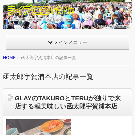
ライ
ブ遠
征
FANz
メインメニュー
HOME
函太郎宇賀浦本店の記事一覧
函太郎宇賀浦本店の記事一覧
GLAYのTAKUROとTERUが独りで来
店する程美味しい函太郎宇賀浦本店