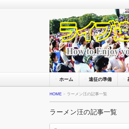
通年で国内外のライブ会場で様々
を観る為にライヴの遠征旅行をし
ライブ遠征 FANz
と服装にマナー等の準備の方法と
ホーム
遠征の準備
HOME
ラーメン汪の記事一覧
ラーメン汪の記事一覧