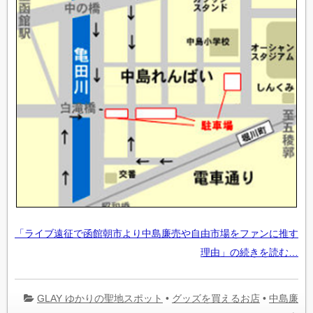
「ライブ遠征で函館朝市より中島廉売や自由市場をファンに推す
理由」の続きを読む…
GLAY ゆかりの聖地スポット
•
グッズを買えるお店
•
中島廉