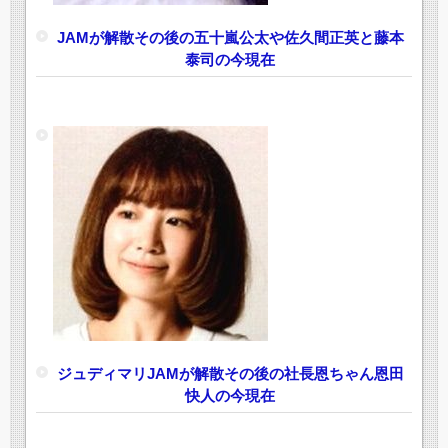
JAMが解散その後の五十嵐公太や佐久間正英と藤本
泰司の今現在
ジュディマリJAMが解散その後の社長恩ちゃん恩田
快人の今現在