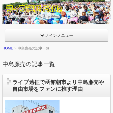
ライ
ブ遠
征
FANz
メインメニュー
HOME
中島廉売の記事一覧
中島廉売の記事一覧
ライブ遠征で函館朝市より中島廉売や
自由市場をファンに推す理由