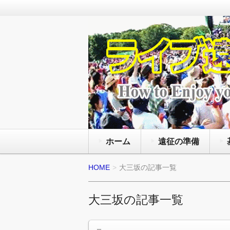
通年で国内外のライブ会場で様々
を観る為にライヴの遠征旅行をし
ライブ遠征 FANz
と服装にマナー等の準備の方法と
ホーム
遠征の準備
HOME
大三坂の記事一覧
大三坂の記事一覧