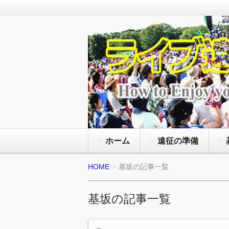
通年で国内外のライブ会場で様々
を観る為にライヴの遠征旅行をし
ライブ遠征 FANz
と服装にマナー等の準備の方法と
ホーム
遠征の準備
HOME
基坂の記事一覧
基坂の記事一覧