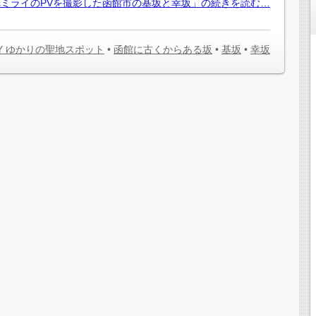
ミライのPVを撮影した函館市の基坂と幸坂」の続きを読む…
AY ゆかりの聖地スポット
•
函館に古くからある坂
•
基坂
•
幸坂