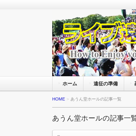
通年で国内外のライブ会場で様々
を観る為にライヴの遠征旅行をし
ライブ遠征 FANz
と服装にマナー等の準備の方法と
ホーム
遠征の準備
HOME
あうん堂ホールの記事一覧
あうん堂ホールの記事一