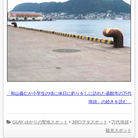
「和山義仁が小学生の頃に休日に釣りをしに訪れた函館市の万代
埠頭」の続きを読む…
GLAY ゆかりの聖地スポット
•
JIROヲタスポット
•
万代埠頭
•
観光スポット