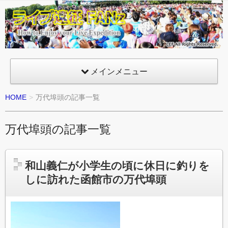
ライ
ブ遠
征
FANz
メインメニュー
HOME
万代埠頭の記事一覧
万代埠頭の記事一覧
和山義仁が小学生の頃に休日に釣りを
しに訪れた函館市の万代埠頭