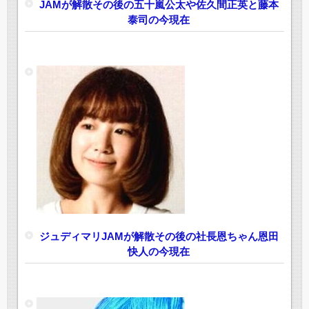
JAMが解散その後の五十嵐公太や佐久間正英と藤本
泰司の今現在
ジュディマリJAMが解散その後の社長恩ちゃん恩田
快人の今現在