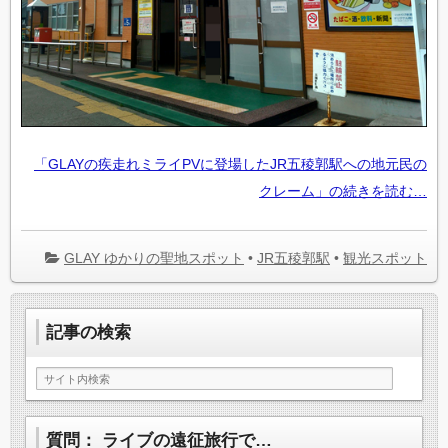
「GLAYの疾走れミライPVに登場したJR五稜郭駅への地元民の
クレーム」の続きを読む…
GLAY ゆかりの聖地スポット
•
JR五稜郭駅
•
観光スポット
記事の検索
質問： ライブの遠征旅行で…