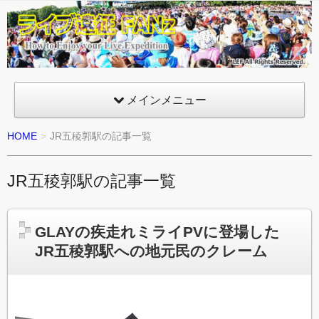
ライ
ブ遠
征
FANz
メインメニュー
HOME
JR五稜郭駅の記事一覧
JR五稜郭駅の記事一覧
GLAYの疾走れミライPVに登場した
JR五稜郭駅への地元民のクレーム