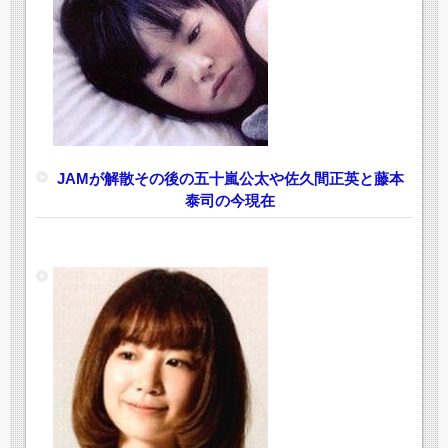
JAMが解散その後の五十嵐公太や佐久間正英と藤本
泰司の今現在