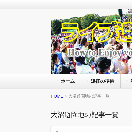
通年で国内外のライブ会場で様々
を観る為にライヴの遠征旅行をし
ライブ遠征 FANz
と服装にマナー等の準備の方法と
ホーム
遠征の準備
HOME
大沼遊園地の記事一覧
大沼遊園地の記事一覧