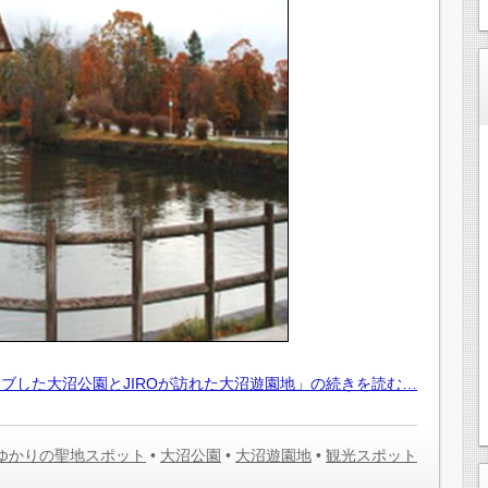
イブした大沼公園とJIROが訪れた大沼遊園地」の続きを読む…
Y ゆかりの聖地スポット
•
大沼公園
•
大沼遊園地
•
観光スポット