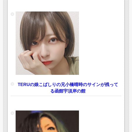
TERUの娘こばしりの兄小橋晴時のサインが残って
る函館宇須岸の館