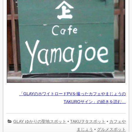
「GLAYのホワイトロードPVを撮ったカフェやまじょうの
TAKUROサイン」の続きを読む…
GLAY ゆかりの聖地スポット
•
TAKUヲタスポット
•
カフェや
まじょう
•
グルメスポット