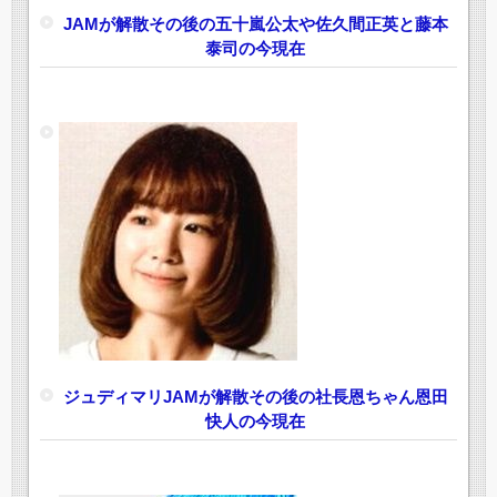
JAMが解散その後の五十嵐公太や佐久間正英と藤本
泰司の今現在
ジュディマリJAMが解散その後の社長恩ちゃん恩田
快人の今現在