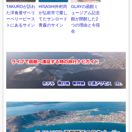
TAKUROが訪れ
HISASHI外村尚
GLAYの函館ミ
た洋食屋ザベリ
が弘前市で愛し
ュージアム記念
ーベリービース
てたサンロード
館が閉館した2
トにあるサイン
青森のサイン
つの理由と今現
在