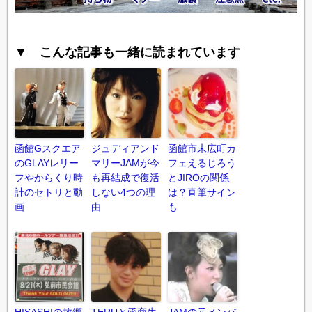
▼ こんな記事も一緒に読まれています
函館Gスクエア
ジュディアンド
函館市末広町カ
のGLAYレリー
マリーJAMが今
フェえるじろう
フやからくり時
も再結成で復活
とJIROの関係
計のセトリと動
しない4つの理
は？直筆サイン
画
由
も
HISASHIの故郷
TERUと函商生
JAMの元メンバ