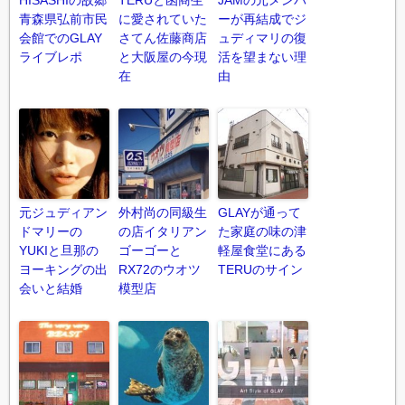
青森県弘前市民
に愛されていた
ーが再結成でジ
会館でのGLAY
さてん佐藤商店
ュディマリの復
ライブレポ
と大阪屋の今現
活を望まない理
在
由
元ジュディアン
外村尚の同級生
GLAYが通って
ドマリーの
の店イタリアン
た家庭の味の津
YUKIと旦那の
ゴーゴーと
軽屋食堂にある
ヨーキングの出
RX72のウオツ
TERUのサイン
会いと結婚
模型店