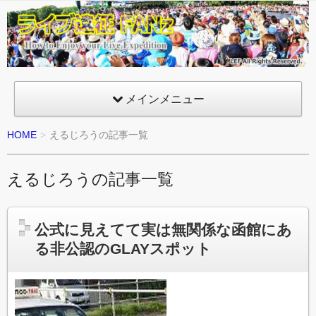
ライ
ブ遠
征
FANz
メインメニュー
HOME
えるじろうの記事一覧
えるじろうの記事一覧
公式に見えてて実は無関係な函館にあ
る非公認のGLAYスポット