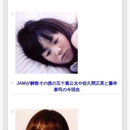
JAMが解散その後の五十嵐公太や佐久間正英と藤本
泰司の今現在