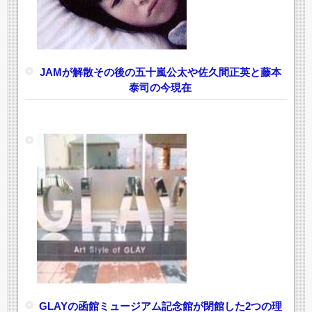
JAMが解散その後の五十嵐公太や佐久間正英と藤本
泰司の今現在
GLAYの函館ミュージアム記念館が閉館した2つの理