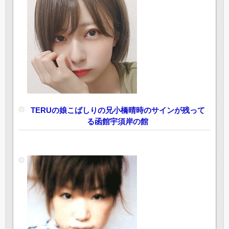
TERUの娘こばしりの兄小橋晴時のサインが残って
る函館宇須岸の館