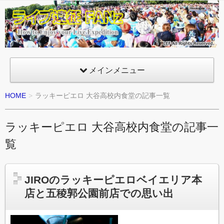
ライ
ブ遠
征
FANz
メインメニュー
HOME
ラッキーピエロ 大谷高校内食堂の記事一覧
ラッキーピエロ 大谷高校内食堂の記事一
覧
JIROのラッキーピエロベイエリア本
店と五稜郭公園前店での思い出