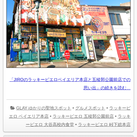
「JIROのラッキーピエロベイエリア本店と五稜郭公園前店での
思い出」の続きを読む…
GLAY ゆかりの聖地スポット
•
グルメスポット
•
ラッキーピ
エロ ベイエリア本店
•
ラッキーピエロ 五稜郭公園前店
•
ラッキ
ーピエロ 大谷高校内食堂
•
ラッキーピエロ 峠下総本店