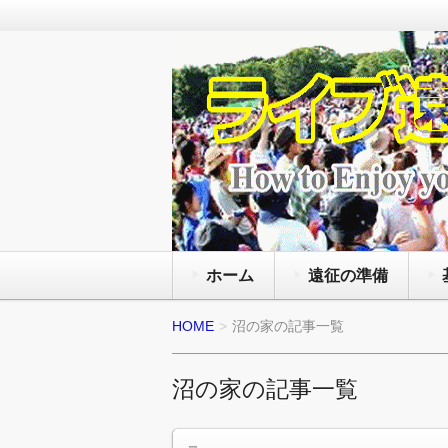
通年で国内外のライブ会場で様々
を観る為にライヴの遠征旅行をし
ライブ遠征 FANz
と服装にマナー等の準備の方法と
ホーム
遠征の準備
HOME
沼の家の記事一覧
沼の家の記事一覧