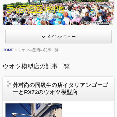
ライ
ブ遠
征
FANz
メインメニュー
HOME
ウオツ模型店の記事一覧
ウオツ模型店の記事一覧
外村尚の同級生の店イタリアンゴーゴ
ーとRX72のウオツ模型店