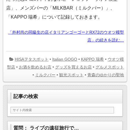
店」、メンズバーの「MILKBAR（ミルクバー）」、
「KAPPO 瑞希」について記録しておきます。
「外村尚の同級生の店イタリアンゴーゴーとRX72のウオツ模型
店」の続きを読む…
HISAヲタスポット
•
Italian GOGO
•
KAPPO 瑞希
•
ウオツ模
型店
•
お酒を飲めるお店
•
グッズを買えるお店
•
グルメスポット
•
ミルクバー
•
観光スポット
•
青森のゆかりの聖地
記事の検索
質問： ライブの遠征旅行で…