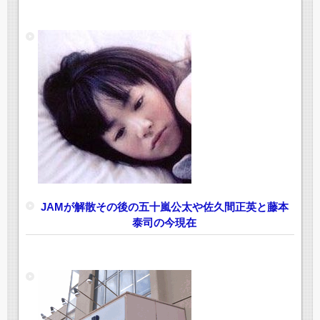
JAMが解散その後の五十嵐公太や佐久間正英と藤本
泰司の今現在