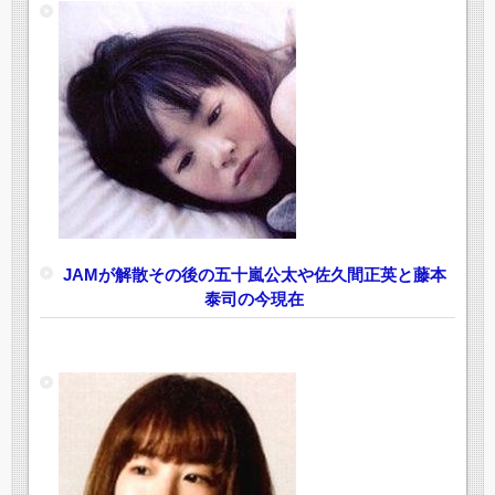
JAMが解散その後の五十嵐公太や佐久間正英と藤本
泰司の今現在