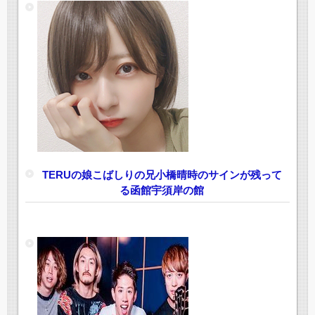
TERUの娘こばしりの兄小橋晴時のサインが残って
る函館宇須岸の館