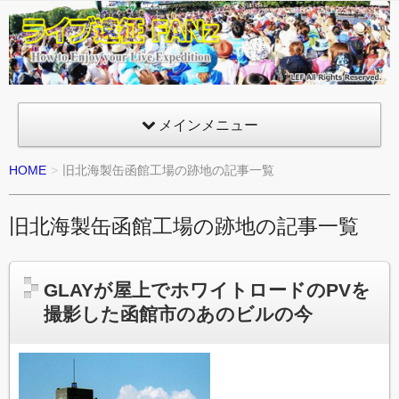
ライ
ブ遠
征
FANz
メインメニュー
HOME
旧北海製缶函館工場の跡地の記事一覧
旧北海製缶函館工場の跡地の記事一覧
GLAYが屋上でホワイトロードのPVを
撮影した函館市のあのビルの今