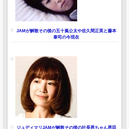
JAMが解散その後の五十嵐公太や佐久間正英と藤本
泰司の今現在
ジュディマリJAMが解散その後の社長恩ちゃん恩田