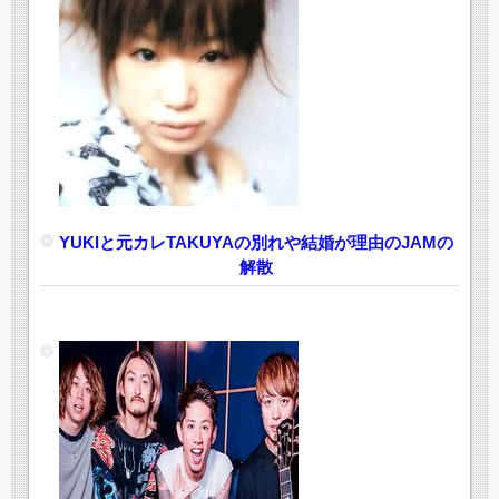
YUKIと元カレTAKUYAの別れや結婚が理由のJAMの
解散