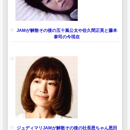
JAMが解散その後の五十嵐公太や佐久間正英と藤本
泰司の今現在
ジュディマリJAMが解散その後の社長恩ちゃん恩田