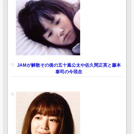
JAMが解散その後の五十嵐公太や佐久間正英と藤本
泰司の今現在