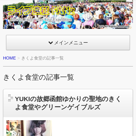
ライ
ブ遠
征
FANz
メインメニュー
HOME
きくよ食堂の記事一覧
きくよ食堂の記事一覧
YUKIの故郷函館ゆかりの聖地のきく
よ食堂やグリーンゲイブルズ