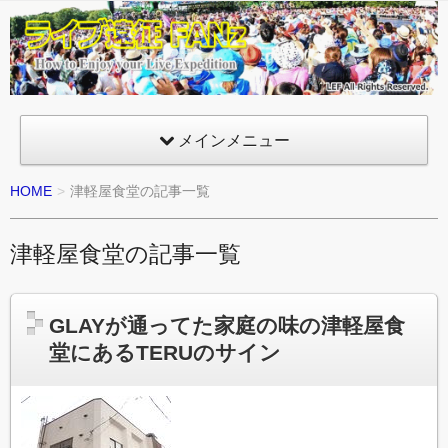
ライ
ブ遠
征
FANz
メインメニュー
HOME
津軽屋食堂の記事一覧
津軽屋食堂の記事一覧
GLAYが通ってた家庭の味の津軽屋食
堂にあるTERUのサイン