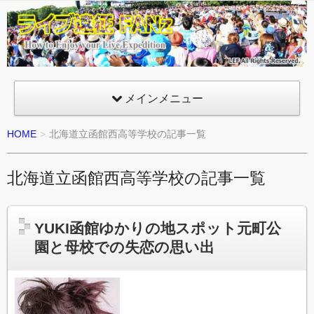
ライ
ブ遠
征
FANz
メインメニュー
HOME
北海道立函館西高等学校の記事一覧
北海道立函館西高等学校の記事一覧
YUKI函館ゆかりの地スポット元町公
園と母校での失恋の思い出