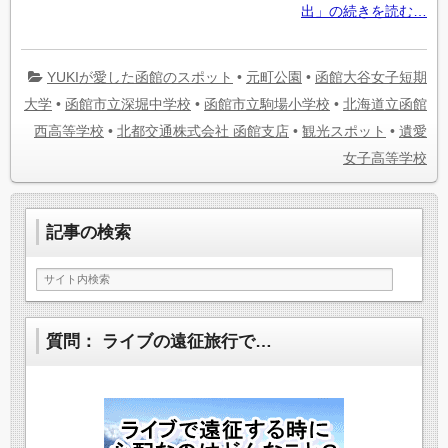
出」の続きを読む…
YUKIが愛した函館のスポット
•
元町公園
•
函館大谷女子短期
大学
•
函館市立深堀中学校
•
函館市立駒場小学校
•
北海道立函館
西高等学校
•
北都交通株式会社 函館支店
•
観光スポット
•
遺愛
女子高等学校
記事の検索
質問： ライブの遠征旅行で…