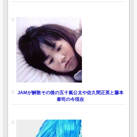
JAMが解散その後の五十嵐公太や佐久間正英と藤本
泰司の今現在