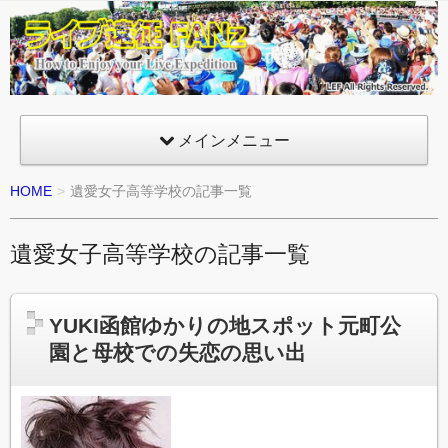
ライ
ブ遠
征
FANz
メインメニュー
HOME
遺愛女子高等学校の記事一覧
遺愛女子高等学校の記事一覧
YUKI函館ゆかりの地スポット元町公
園と母校での失恋の思い出