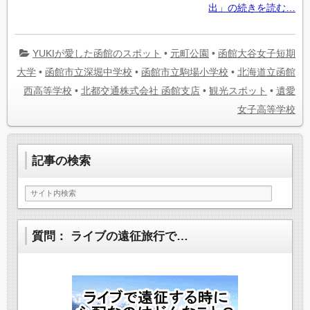
出」の続きを読む…
YUKIが愛した函館のスポット
•
元町公園
•
函館大谷女子短期
大学
•
函館市立深堀中学校
•
函館市立駒場小学校
•
北海道立函館
西高等学校
•
北都交通株式会社 函館支店
•
観光スポット
•
遺愛
女子高等学校
記事の検索
質問： ライブの遠征旅行で…