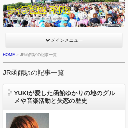
ライ
ブ遠
征
FANz
メインメニュー
HOME
JR函館駅の記事一覧
JR函館駅の記事一覧
YUKIが愛した函館ゆかりの地のグル
メや音楽活動と失恋の歴史