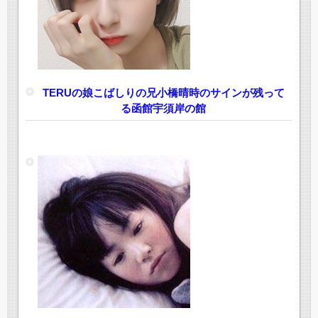
TERUの娘こばしりの兄小橋晴時のサインが残って
る函館宇須岸の館