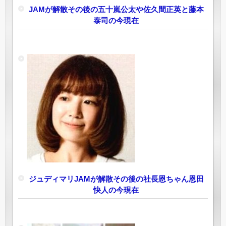
JAMが解散その後の五十嵐公太や佐久間正英と藤本
泰司の今現在
ジュディマリJAMが解散その後の社長恩ちゃん恩田
快人の今現在