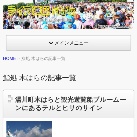
ライ
ブ遠
征
FANz
メインメニュー
HOME
鮨処 木はらの記事一覧
鮨処 木はらの記事一覧
湯川町木はらと観光遊覧船ブルームー
ンにあるテルとヒサのサイン