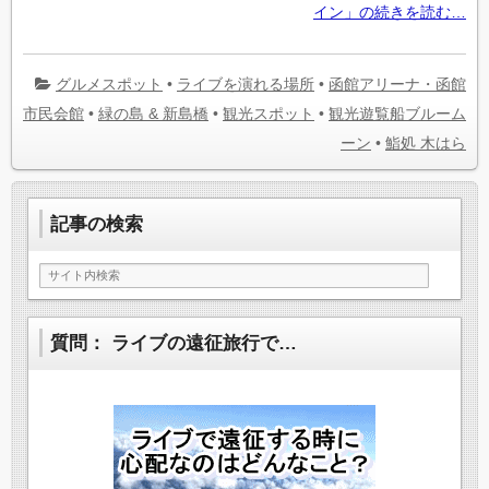
イン」の続きを読む…
グルメスポット
•
ライブを演れる場所
•
函館アリーナ・函館
市民会館
•
緑の島 & 新島橋
•
観光スポット
•
観光遊覧船ブルーム
ーン
•
鮨処 木はら
記事の検索
質問： ライブの遠征旅行で…