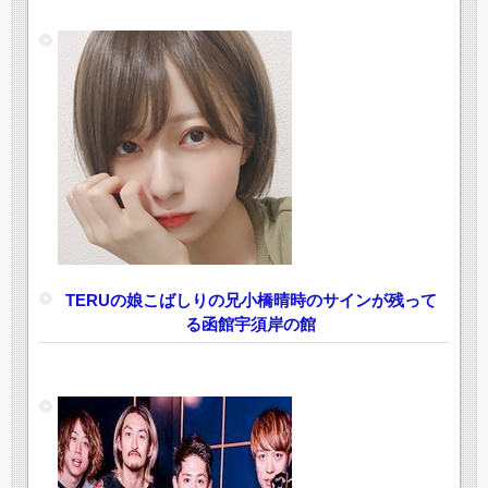
TERUの娘こばしりの兄小橋晴時のサインが残って
る函館宇須岸の館