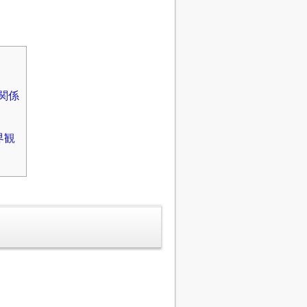
の関係
界観