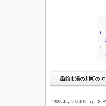
1
函
2
H
函館市湯の川町の GL
「鮨処 木はら 総本店」は、GL