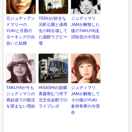
元ジュディアン
TERUが好きな
ジュディマリ
ドマリーの
元町公園と函商
JAMが解散した
YUKIと旦那の
生の時出場して
後のTAKUYA浅
ヨーキングの出
た函館ラグビー
沼拓也の今現在
会いと結婚
場
TAKUYAが今も
HISASHIの故郷
ジュディマリ
ジュディマリの
青森県むつ市下
JAMが解散して
再結成での復活
北文化会館での
その後のYUKI
を望まない理由
ライブレポ
倉持有希の今現
在