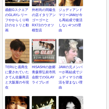
函館Gスクエア
外村尚の同級生
ジュディアンド
のGLAYレリー
の店イタリアン
マリーJAMが今
フやからくり時
ゴーゴーと
も再結成で復活
計のセトリと動
RX72のウオツ
しない4つの理
画
模型店
由
TERUと函商生
HISASHIの故郷
JAMの元メンバ
に愛されていた
青森県弘前市民
ーが再結成でジ
さてん佐藤商店
会館でのGLAY
ュディマリの復
と大阪屋の今現
ライブレポ
活を望まない理
在
由