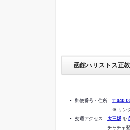
函館ハリストス正教
郵便番号・住所
〒040-
※ リンクから GL
交通アクセス
大三坂
を
チャチャ登り（