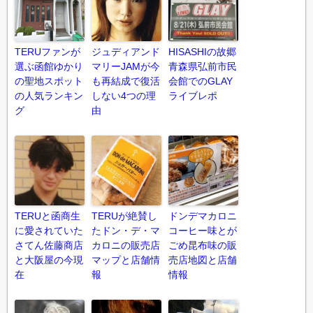
TERUファンが
ジュディアンド
HISASHIの故郷
選ぶ函館ゆかり
マリーJAMが今
青森県弘前市民
の聖地スポット
も再結成で復活
会館でのGLAY
の人気ランキン
しない4つの理
ライブレポ
グ
由
TERUと函商生
TERUが絶賛し
ドンデマカロニ
に愛されていた
たドン・デ・マ
コーヒー味とが
さてん佐藤商店
カロニの販売店
ごめ昆布味の販
と大阪屋の今現
マップと店舗情
売店地図と店舗
在
報
情報