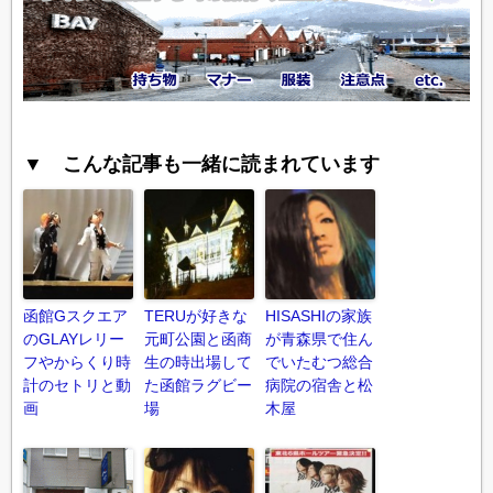
▼ こんな記事も一緒に読まれています
函館Gスクエア
TERUが好きな
HISASHIの家族
のGLAYレリー
元町公園と函商
が青森県で住ん
フやからくり時
生の時出場して
でいたむつ総合
計のセトリと動
た函館ラグビー
病院の宿舎と松
画
場
木屋