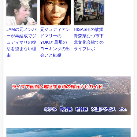
JAMの元メンバ
元ジュディアン
HISASHIの故郷
ーが再結成でジ
ドマリーの
青森県むつ市下
ュディマリの復
YUKIと旦那の
北文化会館での
活を望まない理
ヨーキングの出
ライブレポ
由
会いと結婚