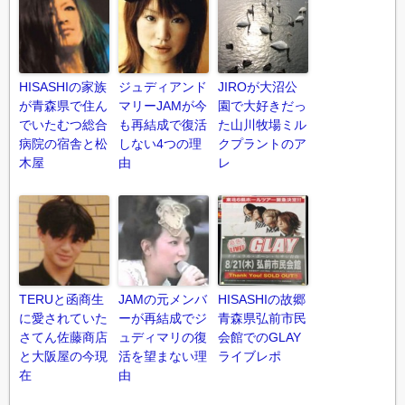
HISASHIの家族
ジュディアンド
JIROが大沼公
が青森県で住ん
マリーJAMが今
園で大好きだっ
でいたむつ総合
も再結成で復活
た山川牧場ミル
病院の宿舎と松
しない4つの理
クプラントのア
木屋
由
レ
TERUと函商生
JAMの元メンバ
HISASHIの故郷
に愛されていた
ーが再結成でジ
青森県弘前市民
さてん佐藤商店
ュディマリの復
会館でのGLAY
と大阪屋の今現
活を望まない理
ライブレポ
在
由