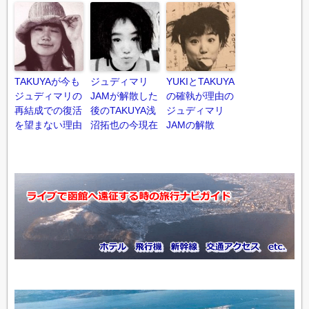
TAKUYAが今も
ジュディマリ
YUKIとTAKUYA
ジュディマリの
JAMが解散した
の確執が理由の
再結成での復活
後のTAKUYA浅
ジュディマリ
を望まない理由
沼拓也の今現在
JAMの解散