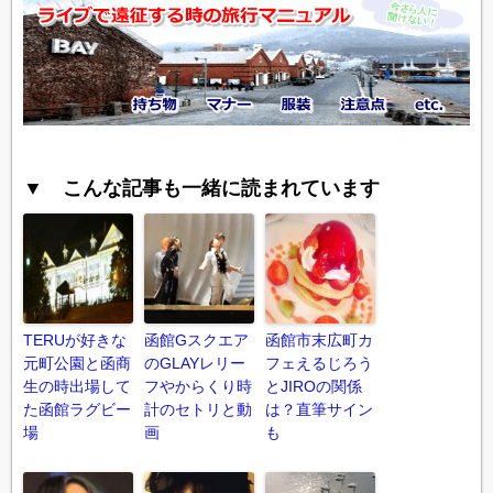
▼ こんな記事も一緒に読まれています
TERUが好きな
函館Gスクエア
函館市末広町カ
元町公園と函商
のGLAYレリー
フェえるじろう
生の時出場して
フやからくり時
とJIROの関係
た函館ラグビー
計のセトリと動
は？直筆サイン
場
画
も