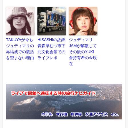
TAKUYAが今も
HISASHIの故郷
ジュディマリ
ジュディマリの
青森県むつ市下
JAMが解散して
再結成での復活
北文化会館での
その後のYUKI
を望まない理由
ライブレポ
倉持有希の今現
在