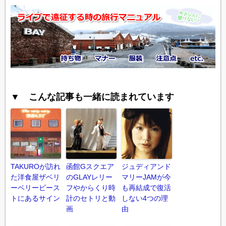
▼ こんな記事も一緒に読まれています
TAKUROが訪れ
函館Gスクエア
ジュディアンド
た洋食屋ザベリ
のGLAYレリー
マリーJAMが今
ーベリービース
フやからくり時
も再結成で復活
トにあるサイン
計のセトリと動
しない4つの理
画
由