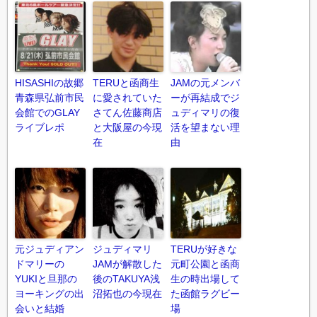
HISASHIの故郷
TERUと函商生
JAMの元メンバ
青森県弘前市民
に愛されていた
ーが再結成でジ
会館でのGLAY
さてん佐藤商店
ュディマリの復
ライブレポ
と大阪屋の今現
活を望まない理
在
由
元ジュディアン
ジュディマリ
TERUが好きな
ドマリーの
JAMが解散した
元町公園と函商
YUKIと旦那の
後のTAKUYA浅
生の時出場して
ヨーキングの出
沼拓也の今現在
た函館ラグビー
会いと結婚
場