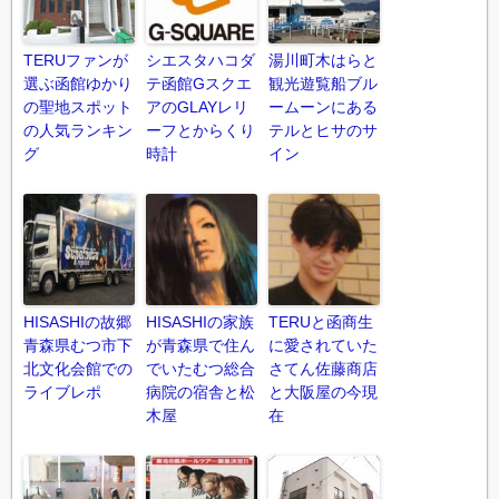
TERUファンが
シエスタハコダ
湯川町木はらと
選ぶ函館ゆかり
テ函館Gスクエ
観光遊覧船ブル
の聖地スポット
アのGLAYレリ
ームーンにある
の人気ランキン
ーフとからくり
テルとヒサのサ
グ
時計
イン
HISASHIの故郷
HISASHIの家族
TERUと函商生
青森県むつ市下
が青森県で住ん
に愛されていた
北文化会館での
でいたむつ総合
さてん佐藤商店
ライブレポ
病院の宿舎と松
と大阪屋の今現
木屋
在