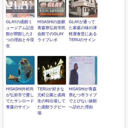
GLAYの函館ミ
HISASHIの故郷
GLAYが通って
ュージアム記念
青森県弘前市民
た家庭の味の津
館が閉館した2
会館でのGLAY
軽屋食堂にある
つの理由と今現
ライブレポ
TERUのサイン
在
HISASHI外村尚
TERUが好きな
HISASHIが青森
が弘前市で愛し
元町公園と函商
県むつ市ライブ
てたサンロード
生の時出場して
でとびない旅館
青森のサイン
た函館ラグビー
へ訪れた理由
場