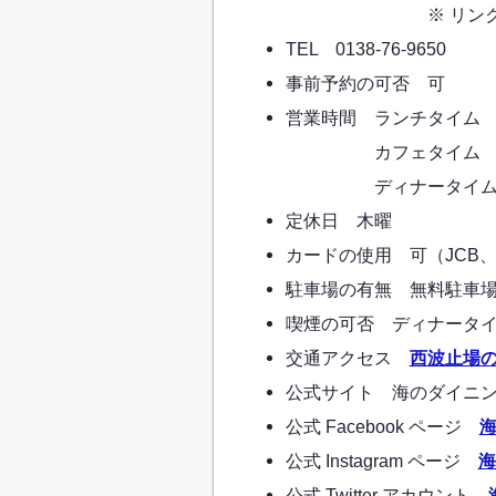
※ リンクから GL
TEL 0138-76-9650
事前予約の可否 可
営業時間 ランチタイム 11
カフェタイム 14:00
ディナータイム 17:3
定休日 木曜
カードの使用 可（JCB、AM
駐車場の有無 無料駐車場
喫煙の可否 ディナータ
交通アクセス
西波止場
公式サイト 海のダイニング
公式 Facebook ページ
海
公式 Instagram ページ
海
公式 Twitter アカウント